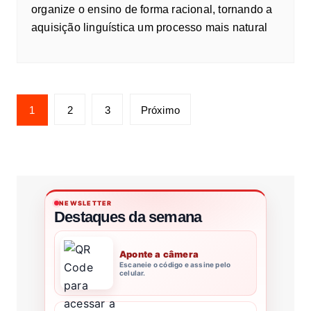
organize o ensino de forma racional, tornando a
aquisição linguística um processo mais natural
1
2
3
Próximo
NEWSLETTER
Destaques da semana
Aponte a câmera
Escaneie o código e assine pelo
celular.