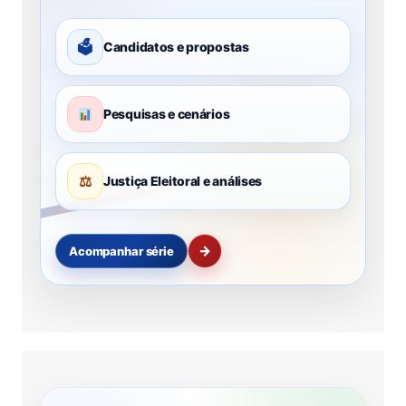
🗳
Candidatos e propostas
Pesquisas e cenários
⚖
Justiça Eleitoral e análises
→
Acompanhar série