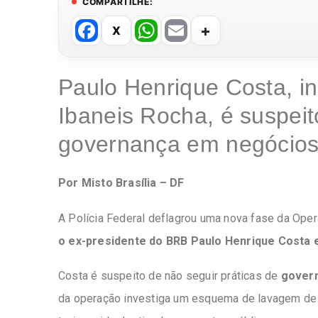
COMPARTILHE:
F
W
E
a
h
m
c
at
ail
Paulo Henrique Costa, i
e
s
Ibaneis Rocha, é suspeit
b
A
o
p
governança em negócios
o
p
k
Por Misto Brasília – DF
A Polícia Federal deflagrou uma nova fase da Oper
o ex-presidente do BRB Paulo Henrique Costa e
Costa é suspeito de não seguir práticas de
gover
da operação investiga um esquema de lavagem de 