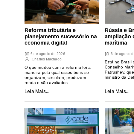
Reforma tributária e
Rússia e Br
planejamento sucessório na
ampliação 
economia digital
marítima
6 de agosto de 2026
6 de agosto 
Charles Machado
Está no Brasil 
Conselho Marít
O que mudou com a reforma foi a
Patrushev, qu
maneira pela qual esses bens se
ministro da De
organizam, circulam, produzem
renda e são avaliados
Leia Mais...
Leia Mais...