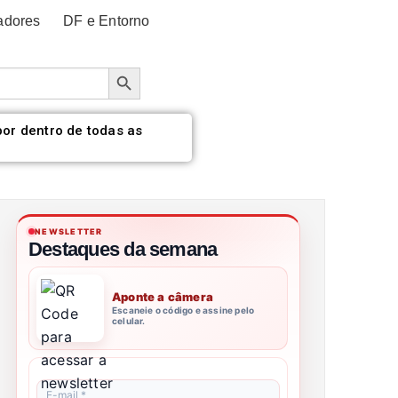
adores
DF e Entorno
Botão de pesquisa
por dentro de todas as
NEWSLETTER
Destaques da semana
Aponte a câmera
Escaneie o código e assine pelo
celular.