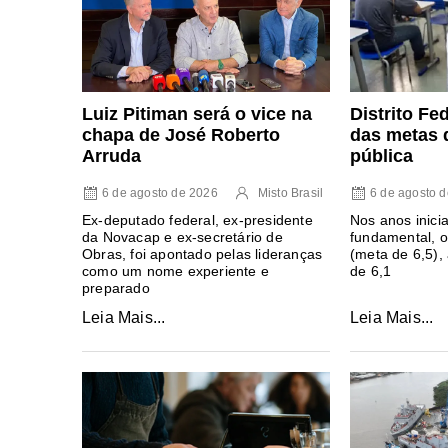
Luiz Pitiman será o vice na
Distrito Fe
chapa de José Roberto
das metas 
Arruda
pública
6 de agosto de 2026
Misto Brasil
6 de agosto 
Ex-deputado federal, ex-presidente
Nos anos inici
da Novacap e ex-secretário de
fundamental, o
Obras, foi apontado pelas lideranças
(meta de 6,5),
como um nome experiente e
de 6,1
preparado
Leia Mais...
Leia Mais...