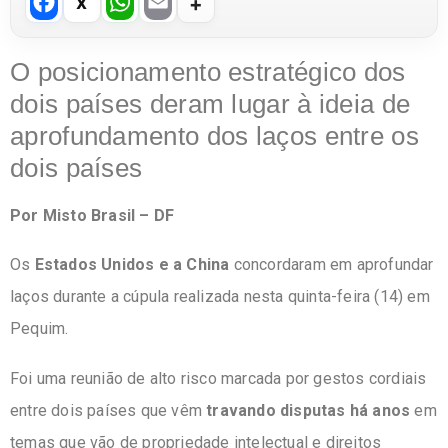
F
W
E
a
h
m
c
at
ail
O posicionamento estratégico dos
e
s
dois países deram lugar à ideia de
b
A
aprofundamento dos laços entre os
o
p
dois países
o
p
Por Misto Brasil – DF
k
Os
Estados Unidos e a China
concordaram em aprofundar
laços durante a cúpula realizada nesta quinta-feira (14) em
Pequim.
Foi uma reunião de alto risco marcada por gestos cordiais
entre dois países que vêm
travando disputas há anos
em
temas que vão de propriedade intelectual e direitos