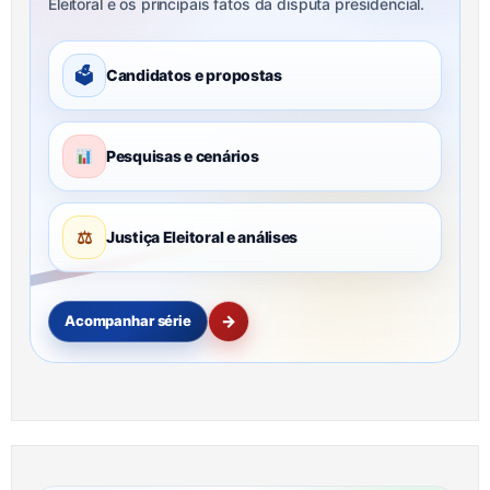
Eleitoral e os principais fatos da disputa presidencial.
🗳
Candidatos e propostas
Pesquisas e cenários
⚖
Justiça Eleitoral e análises
→
Acompanhar série