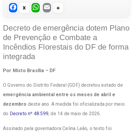
F
W
E
a
h
m
c
at
ail
Decreto de emergência dotem Plano
e
s
de Prevenção e Combate a
b
A
Incêndios Florestais do DF de forma
o
p
integrada
o
p
Por Misto Brasília – DF
k
O Governo do Distrito Federal (GDF) decretou estado de
emergência ambiental entre os meses de abril e
dezembro
deste ano. A medida foi oficializada por meio
do
Decreto nº 48.599
, de 14 de maio de 2026.
Assinado pela governadora Celina Leão, o texto foi