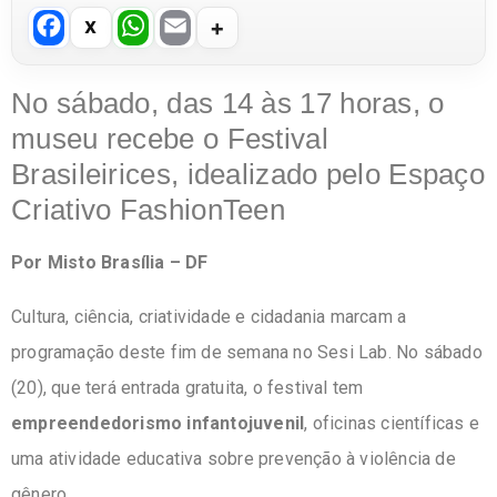
F
W
E
a
h
m
c
at
ail
No sábado, das 14 às 17 horas, o
e
s
museu recebe o Festival
b
A
Brasileirices, idealizado pelo Espaço
o
p
Criativo FashionTeen
o
p
Por Misto Brasília – DF
k
Cultura, ciência, criatividade e cidadania marcam a
programação deste fim de semana no Sesi Lab. No sábado
(20), que terá entrada gratuita, o festival tem
empreendedorismo infantojuvenil
, oficinas científicas e
uma atividade educativa sobre prevenção à violência de
gênero.