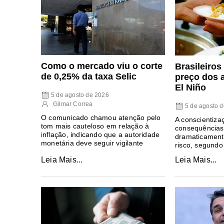
Como o mercado viu o corte
Brasileiros
de 0,25% da taxa Selic
preço dos 
El Niño
5 de agosto de 2026
Gilmar Correa
5 de agosto 
O comunicado chamou atenção pelo
A conscientiza
tom mais cauteloso em relação à
consequências 
inflação, indicando que a autoridade
dramaticament
monetária deve seguir vigilante
risco, segundo
Leia Mais...
Leia Mais...