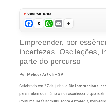
COMPARTILHE:
F
W
E
a
h
m
c
at
ail
Empreender, por essência
e
s
incertezas. Oscilações, 
b
A
o
p
parte do percurso
o
p
k
Por Melissa Artioli – SP
Celebrado em 27 de junho, o
Dia Internacional d
para ir além dos números e reconhecer o que rea
Costuma-se falar muito sobre estratégia, marketing