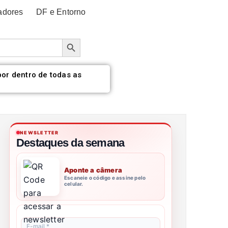
adores
DF e Entorno
Botão de pesquisa
por dentro de todas as
NEWSLETTER
Destaques da semana
Aponte a câmera
Escaneie o código e assine pelo
celular.