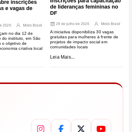
Inscrições para capacitação
abre inscrições
de lideranças femininas no
as e vagas de
DF
29 de julho de 2026
Misto Brasil
de 2026
Misto Brasil
A iniciativa disponibiliza 30 vagas
çam no dia 12 de
gratuitas para mulheres à frente de
 do instituto, em São
projetos de impacto social em
 o objetivo de
comunidades locais
conomia criativa local
Leia Mais...