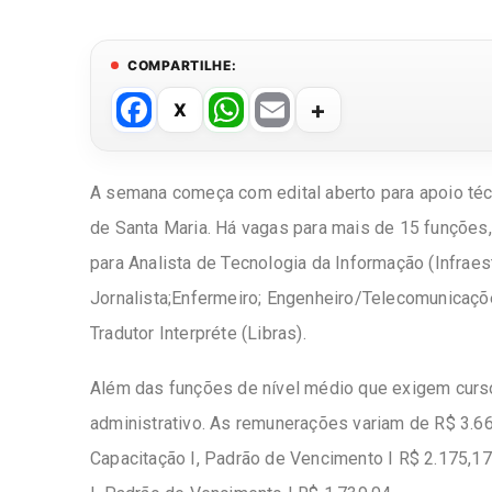
COMPARTILHE:
F
W
E
a
h
m
c
at
ail
A semana começa com edital aberto para apoio téc
e
s
de Santa Maria. Há vagas para mais de 15 funções, 
b
A
para
Analista de Tecnologia da Informação
(Infraes
o
p
Jornalista;Enfermeiro; Engenheiro/Telecomunicaçõe
o
p
Tradutor Interpréte (Libras).
k
Além das funções de nível médio que exigem curso 
administrativo. As remunerações variam de R$ 3.66
Capacitação I, Padrão de Vencimento I R$ 2.175,17