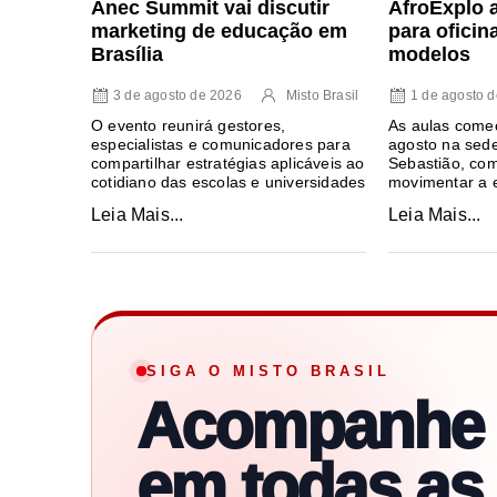
Anec Summit vai discutir
AfroExplo 
marketing de educação em
para oficin
Brasília
modelos
3 de agosto de 2026
Misto Brasil
1 de agosto 
O evento reunirá gestores,
As aulas come
especialistas e comunicadores para
agosto na sede
compartilhar estratégias aplicáveis ao
Sebastião, com
cotidiano das escolas e universidades
movimentar a e
Leia Mais...
Leia Mais...
SIGA O MISTO BRASIL
Acompanhe
em todas as