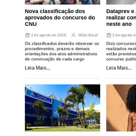
Nova classificação dos
Dataprev 
aprovados do concurso do
realizar co
CNU
neste ano
3 de agosto de 2026
Misto Brasil
3 de agosto 
Os classificados deverão observar os
Dois concursos
procedimentos, prazos e demais
realizados nes
orientações dos atos administrativos
estão previsto
de convocação de cada cargo
concurso publ
Leia Mais...
Leia Mais...