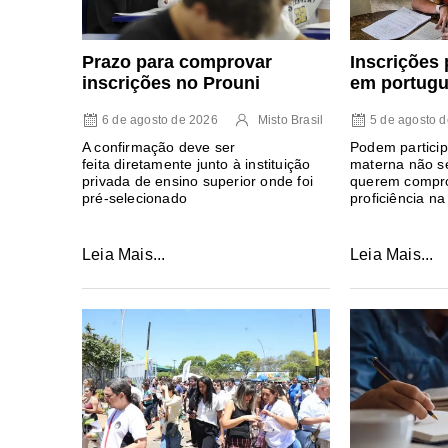
Prazo para comprovar
Inscrições 
inscrições no Prouni
em portugu
6 de agosto de 2026
Misto Brasil
5 de agosto 
A confirmação deve ser
Podem particip
feita diretamente junto à instituição
materna não se
privada de ensino superior onde foi
querem compro
pré-selecionado
proficiência na
Leia Mais...
Leia Mais...