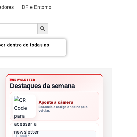
adores
DF e Entorno
Botão de pesquisa
por dentro de todas as
NEWSLETTER
Destaques da semana
Aponte a câmera
Escaneie o código e assine pelo
celular.