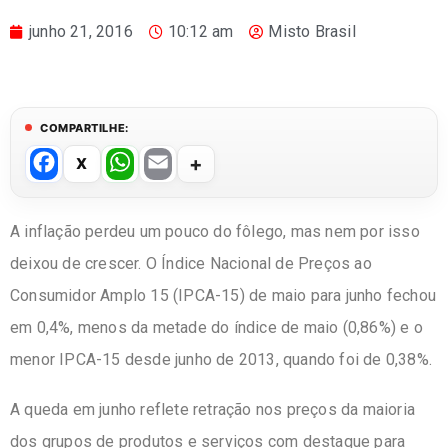
junho 21, 2016
10:12 am
Misto Brasil
COMPARTILHE:
F
W
E
a
h
m
c
at
ail
A inflação perdeu um pouco do fôlego, mas nem por isso
e
s
deixou de crescer. O Índice Nacional de Preços ao
b
A
Consumidor Amplo 15 (IPCA-15) de maio para junho fechou
o
p
em 0,4%, menos da metade do índice de maio (0,86%) e o
o
p
menor IPCA-15 desde junho de 2013, quando foi de 0,38%.
k
A queda em junho reflete retração nos preços da maioria
dos grupos de produtos e serviços com destaque para