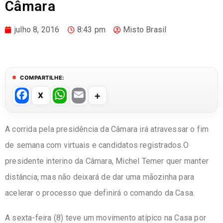
Câmara
julho 8, 2016
8:43 pm
Misto Brasil
COMPARTILHE:
F
W
E
a
h
m
c
at
ail
A corrida pela presidência da Câmara irá atravessar o fim
e
s
de semana com virtuais e candidatos registrados.O
b
A
presidente interino da Câmara, Michel Temer quer manter
o
p
distância, mas não deixará de dar uma mãozinha para
o
p
acelerar o processo que definirá o comando da Casa.
k
A sexta-feira (8) teve um movimento atípico na Casa por