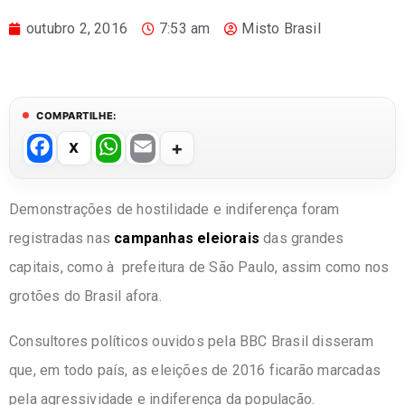
outubro 2, 2016
7:53 am
Misto Brasil
COMPARTILHE:
F
W
E
a
h
m
c
at
ail
Demonstrações de hostilidade e indiferença foram
e
s
registradas nas
campanhas eleiorais
das grandes
b
A
capitais, como à prefeitura de São Paulo, assim como nos
o
p
grotões do Brasil afora.
o
p
Consultores políticos ouvidos pela BBC Brasil disseram
k
que, em todo país, as eleições de 2016 ficarão marcadas
pela agressividade e indiferença da população.