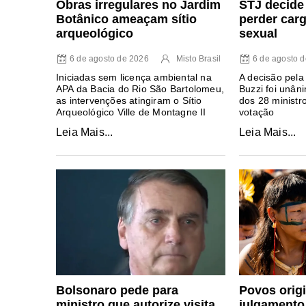
Obras irregulares no Jardim
STJ decide 
Botânico ameaçam sítio
perder car
arqueológico
sexual
6 de agosto de 2026
Misto Brasil
6 de agosto 
Iniciadas sem licença ambiental na
A decisão pel
APA da Bacia do Rio São Bartolomeu,
Buzzi foi unâ
as intervenções atingiram o Sítio
dos 28 ministr
Arqueológico Ville de Montagne II
votação
Leia Mais...
Leia Mais...
Povos orig
Bolsonaro pede para
julgamento
ministro que autorize visita