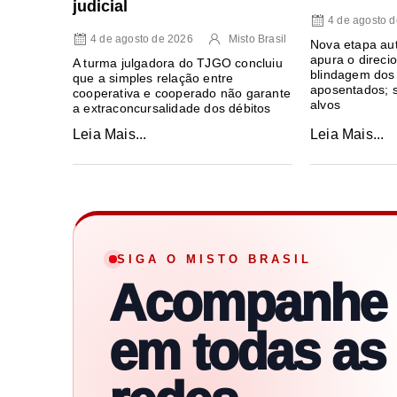
judicial
4 de agosto 
4 de agosto de 2026
Misto Brasil
Nova etapa au
apura o direci
A turma julgadora do TJGO concluiu
blindagem dos
que a simples relação entre
aposentados; s
cooperativa e cooperado não garante
alvos
a extraconcursalidade dos débitos
Leia Mais...
Leia Mais...
SIGA O MISTO BRASIL
Acompanhe
em todas as