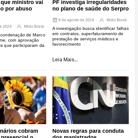
PF investiga irregularidades
que ministro vai
no plano de saúde do Serpro
go por abuso
6 de agosto de 2026
Misto Brasil
de 2026
Misto Brasil
A investigação busca identificar falhas
em contratos, superfaturamento de
a condenação de Marco
prestação de serviços médicos e
nime, com aprovação
favorecimento
os que participaram da
Leia Mais...
inários cobram
Novas regras para conduta
 presencial o
dos magistrados