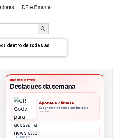
adores
DF e Entorno
Botão de pesquisa
por dentro de todas as
NEWSLETTER
Destaques da semana
Aponte a câmera
Escaneie o código e assine pelo
celular.