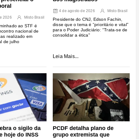
oral
4 de agosto de 2026
Misto Brasil
de 2026
Misto Brasil
Presidente do CNJ, Edson Fachin,
disse que o tema é “prioritário e vital”
minhado ao STF é
para o Poder Judiciário: “Trata-se de
ncontro nacional de
consolidar a ética"
enas realizado em
al de julho
Leia Mais...
ebra o sigilo da
PCDF detalha plano de
e hoje do INSS
grupo extremista que