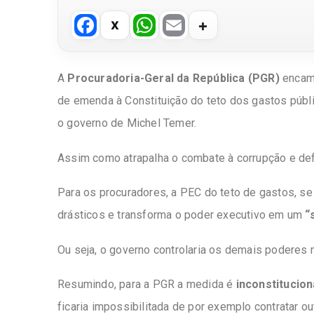
F
W
E
a
h
m
c
at
ail
A
Procuradoria-Geral da República
(PGR)
encami
e
s
de emenda à Constituição do teto dos gastos públ
b
A
o governo de Michel Temer.
o
p
o
p
Assim como atrapalha o combate à corrupção e de
k
Para os procuradores, a PEC do teto de gastos, se
drásticos e transforma o poder executivo em um
“
Ou seja, o governo controlaria os demais poderes
Resumindo, para a PGR a medida é
inconstitucion
ficaria impossibilitada de por exemplo contratar o