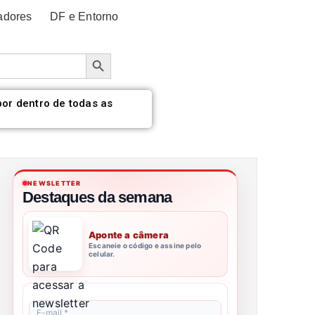
adores
DF e Entorno
Botão de pesquisa
por dentro de todas as
NEWSLETTER
Destaques da semana
Aponte a câmera
Escaneie o código e assine pelo
celular.