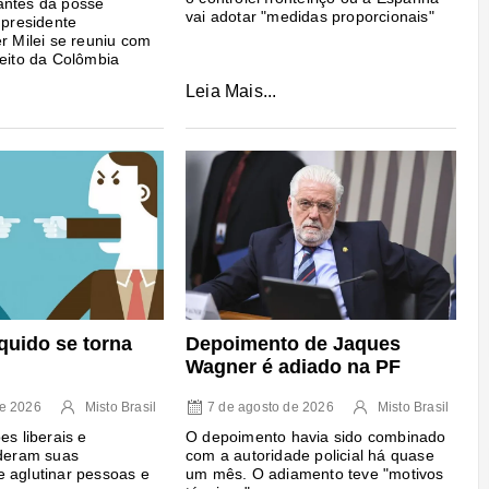
antes da posse
vai adotar "medidas proporcionais"
 presidente
er Milei se reuniu com
leito da Colômbia
Leia Mais...
quido se torna
Depoimento de Jaques
Wagner é adiado na PF
de 2026
Misto Brasil
7 de agosto de 2026
Misto Brasil
es liberais e
O depoimento havia sido combinado
rderam suas
com a autoridade policial há quase
 aglutinar pessoas e
um mês. O adiamento teve "motivos