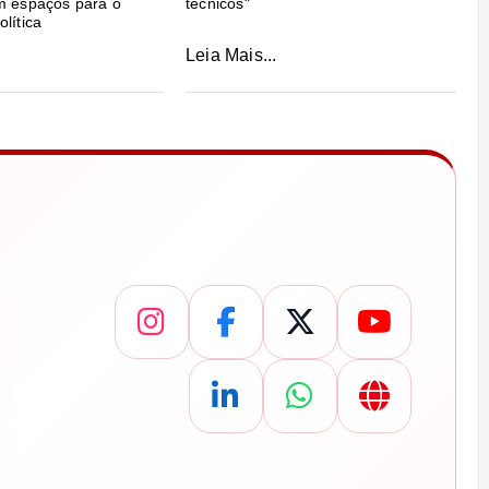
m espaços para o
técnicos"
lítica
Leia Mais...