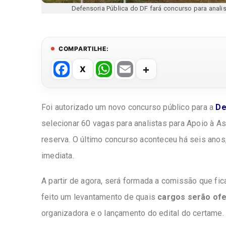
Defensoria Pública do DF fará concurso para anal
COMPARTILHE:
F
W
E
a
h
m
c
at
ail
Foi autorizado um novo concurso público para a
De
e
s
selecionar 60 vagas para analistas para Apoio à A
b
A
reserva. O último concurso aconteceu há seis anos
o
p
imediata.
o
p
k
A partir de agora, será formada a comissão que fic
feito um levantamento de quais
cargos serão of
organizadora e o lançamento do edital do certame.