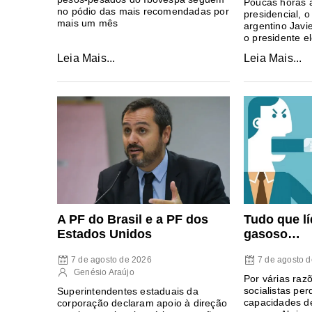
Poucas horas 
no pódio das mais recomendadas por
presidencial, o
mais um mês
argentino Javi
o presidente e
Leia Mais...
Leia Mais...
Tudo que lí
A PF do Brasil e a PF dos
gasoso…
Estados Unidos
7 de agosto 
7 de agosto de 2026
Genésio Araújo
Por várias razõ
socialistas pe
Superintendentes estaduais da
capacidades de
corporação declaram apoio à direção