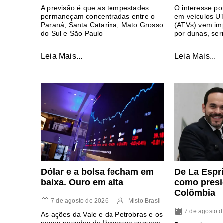
A previsão é que as tempestades
O interesse po
permaneçam concentradas entre o
em veículos UT
Paraná, Santa Catarina, Mato Grosso
(ATVs) vem imp
do Sul e São Paulo
por dunas, ser
Leia Mais...
Leia Mais...
Dólar e a bolsa fecham em
De La Espr
baixa. Ouro em alta
como presi
Colômbia
7 de agosto de 2026
Misto Brasil
7 de agosto 
As ações da Vale e da Petrobras e os
pesos-pesados do Ibovespa seguem