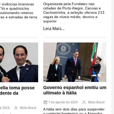
Organizada pela Fundatec nas
r vivências imersivas
cidades de Porto Alegre, Canoas e
Vs e quadriciclos
Cachoeirinha, a seleção oferece 213
ulsionando roteiros
vagas de níveis médio, técnico e
ras e estradas de terra
superior
Leia Mais...
Governo espanhol emitiu um
iella toma posse
ultimato à Itália
dente da
7 de agosto de 2026
Misto Brasil
de 2026
Misto Brasil
A Itália tem dois dias para suspender
o controlei fronteiriço ou a Espanha