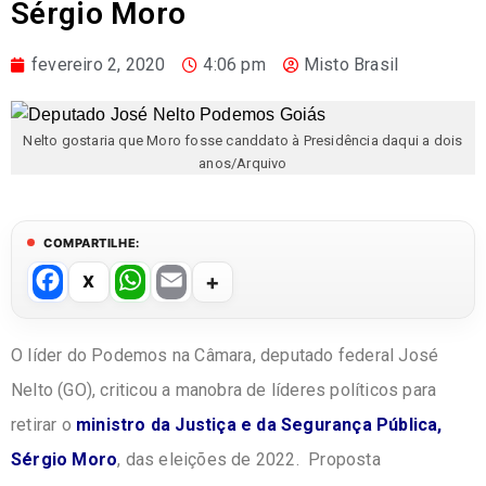
Sérgio Moro
fevereiro 2, 2020
4:06 pm
Misto Brasil
Nelto gostaria que Moro fosse canddato à Presidência daqui a dois
anos/Arquivo
COMPARTILHE:
F
W
E
a
h
m
c
at
ail
O líder do Podemos na Câmara, deputado federal José
e
s
Nelto (GO), criticou a manobra de líderes políticos para
b
A
retirar o
ministro da Justiça e da Segurança Pública,
o
p
Sérgio Moro
, das eleições de 2022. Proposta