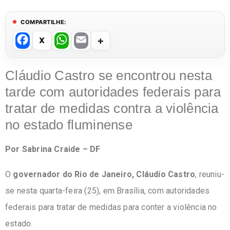
COMPARTILHE:
F
W
E
a
h
m
c
at
ail
Cláudio Castro se encontrou nesta
e
s
tarde com autoridades federais para
b
A
tratar de medidas contra a violência
o
p
no estado fluminense
o
p
Por Sabrina Craide – DF
k
O
governador do Rio de Janeiro, Cláudio Castro
, reuniu-
se nesta quarta-feira (25), em Brasília, com autoridades
federais para tratar de medidas para conter a violência no
estado.