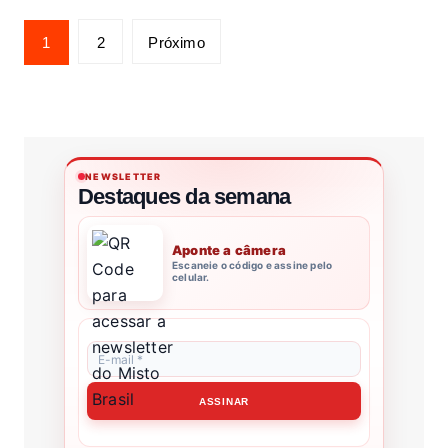
1
2
Próximo
NEWSLETTER
Destaques da semana
Aponte a câmera
Escaneie o código e assine pelo
celular.