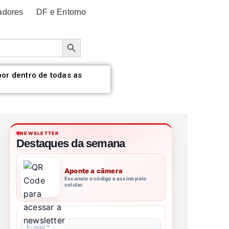
adores
DF e Entorno
Botão de pesquisa
por dentro de todas as
NEWSLETTER
Destaques da semana
Aponte a câmera
Escaneie o código e assine pelo
celular.