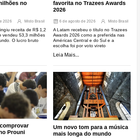
milhões no
favorita no Trazees Awards
2026
de 2026
Misto Brasil
6 de agosto de 2026
Misto Brasil
ingiu receita de R$ 1,2
A Latam recebeu o título no Trazees
e vendeu 53,3 milhões
Awards 2026 como a preferida nas
ndo. O lucro bruto
Américas Central e do Sul e a
escolha foi por voto vireto
Leia Mais...
 comprovar
Um novo tom para a música
no Prouni
mais longa do mundo