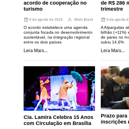
acordo de cooperação no
de R$ 286 
turismo
trimestre
6 de agosto de 2026
Misto Brasil
6 de agosto 
O acordo estabelece uma agenda
A Alpargatas at
conjunta focada no desenvolvimento
bilhão (+11%) 
sustentável, na integração regional
de pares no mu
entre os dois países
subiu 14,6%
Leia Mais...
Leia Mais...
Prazo para
Cia. Lamira Celebra 15 Anos
inscrições 
com Circulação em Brasília