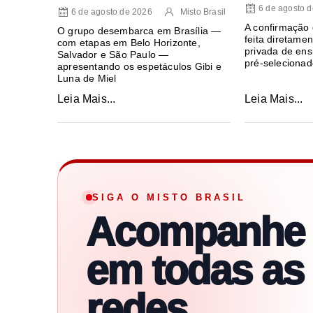
6 de agosto 
6 de agosto de 2026
Misto Brasil
A confirmação 
O grupo desembarca em Brasília —
feita diretamen
com etapas em Belo Horizonte,
privada de ens
Salvador e São Paulo —
pré-selecionad
apresentando os espetáculos Gibi e
Luna de Miel
Leia Mais...
Leia Mais...
SIGA O MISTO BRASIL
Acompanhe
em todas as
redes