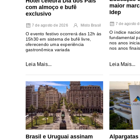
Hotel celebra Dia dos Pais
maior marc
com almoço e bufê
Idep
exclusivo
7 de agosto 
7 de agosto de 2026
Misto Brasil
O índice nacio
O evento festivo ocorrerá das 12h às
fundamental pa
15h30 em sistema de bufê livre,
nos anos inicia
oferecendo uma experiência
nos anos finais
gastronômica variada
Leia Mais...
Leia Mais...
Brasil e Uruguai assinam
Alpargatas 