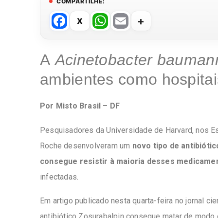
COMPARTILHE:
F
W
E
a
h
m
c
at
ail
A
Acinetobacter baumann
e
s
ambientes como hospitais
b
A
o
p
Por Misto Brasil – DF
o
p
k
Pesquisadores da Universidade de Harvard, nos E
Roche desenvolveram um
novo tipo de antibiótic
consegue resistir à maioria desses medicame
infectadas.
Em artigo publicado nesta quarta-feira no jornal ci
antibiótico Zosurabalpin consegue matar de modo 