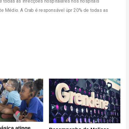
e todas as infecções hospitalares nos hospitais
te Médio. A Crab é responsável üpr 20% de todas as
ásica atinge