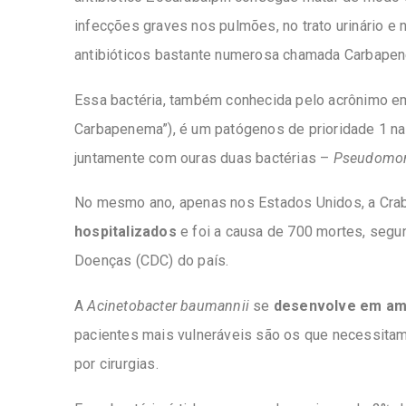
infecções graves nos pulmões, no trato urinário e
antibióticos bastante numerosa chamada Carbape
Essa bactéria, também conhecida pelo acrônimo em
Carbapenema”), é um patógenos de prioridade 1 na
juntamente com ouras duas bactérias –
Pseudomon
No mesmo ano, apenas nos Estados Unidos, a Crab
hospitalizados
e foi a causa de 700 mortes, segu
Doenças (CDC) do país.
A
Acinetobacter baumannii
se
desenvolve em amb
pacientes mais vulneráveis são os que necessitam 
por cirurgias.