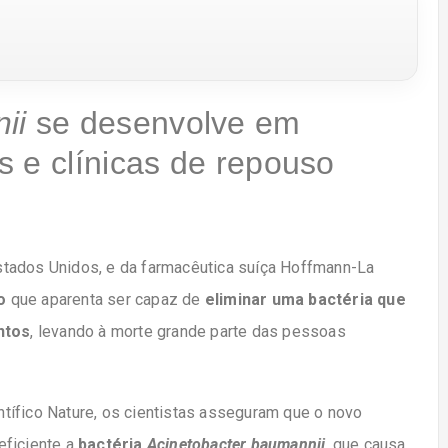
ii
se desenvolve em
 e clínicas de repouso
stados Unidos, e da farmacêutica suíça Hoffmann-La
o
que aparenta ser capaz de
eliminar uma
bactéria que
ntos
, levando à morte grande parte das pessoas
entífico Nature, os cientistas asseguram que o novo
eficiente a
bactéria
Acinetobacter baumannii
, que causa