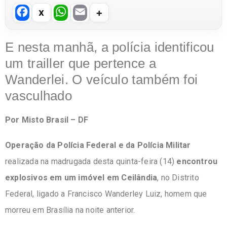
F
W
E
a
h
m
c
at
ail
E nesta manhã, a polícia identificou
e
s
um trailler que pertence a
b
A
Wanderlei. O veículo também foi
o
p
vasculhado
o
p
Por Misto Brasil – DF
k
Operação da Polícia Federal e da Polícia Militar
realizada na madrugada desta quinta-feira (14)
encontrou
explosivos em um imóvel em Ceilândia
, no Distrito
Federal, ligado a Francisco Wanderley Luiz, homem que
morreu em Brasília na noite anterior.