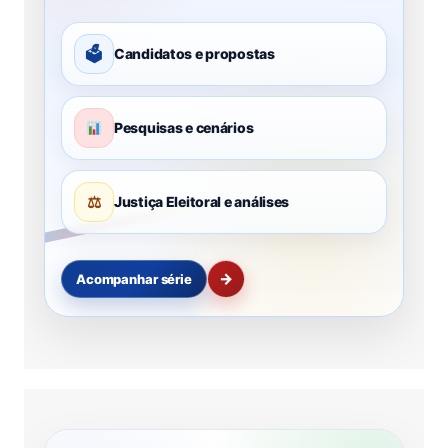
🗳
Candidatos e propostas
Pesquisas e cenários
⚖
Justiça Eleitoral e análises
→
Acompanhar série