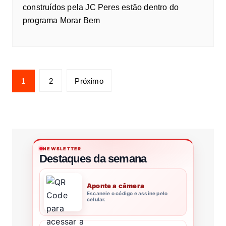
construídos pela JC Peres estão dentro do
programa Morar Bem
1
2
Próximo
NEWSLETTER
Destaques da semana
Aponte a câmera
Escaneie o código e assine pelo
celular.