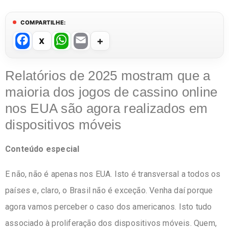
COMPARTILHE:
F
W
E
a
h
m
c
at
ail
Relatórios de 2025 mostram que a
e
s
maioria dos jogos de cassino online
b
A
nos EUA são agora realizados em
o
p
dispositivos móveis
o
p
Conteúdo especial
k
E não, não é apenas nos EUA. Isto é transversal a todos os
países e, claro, o Brasil não é exceção. Venha daí porque
agora vamos perceber o caso dos americanos. Isto tudo
associado à proliferação dos dispositivos móveis. Quem,