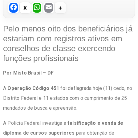
F
W
E
a
h
m
c
at
ail
Pelo menos
oito dos beneficiários
já
e
s
estariam com registros ativos em
b
A
conselhos de classe exercendo
o
p
funções profissionais
o
p
Por Misto Brasil – DF
k
A
Operação Código 451
foi deflagrada hoje (11) cedo, no
Distrito Federal e 11 estados com o cumprimento de 25
mandados de busca e apreensão.
A Polícia Federal investiga a
falsificação e venda de
diploma de cursos superiores
para obtenção de