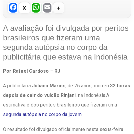
F
W
E
a
h
m
c
at
ail
A avaliação foi divulgada por peritos
e
s
brasileiros que fizeram uma
b
A
segunda autópsia no corpo da
o
p
publicitária que estava na Indonésia
o
p
Por Rafael Cardoso – RJ
k
A publicitária
Juliana Marins
, de 26 anos, morreu
32 horas
depois de cair do vulcão Rinjani
, na Indonésia.A
estimativa é dos peritos brasileiros que fizeram uma
segunda autópsia no corpo da jovem
.
O resultado foi divulgado oficialmente nesta sexta-feira