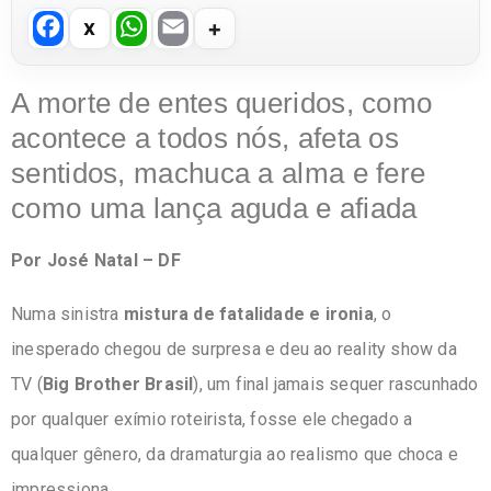
F
W
E
a
h
m
c
at
ail
A morte de entes queridos, como
e
s
acontece a todos nós, afeta os
b
A
sentidos, machuca a alma e fere
o
p
como uma lança aguda e afiada
o
p
Por José Natal – DF
k
Numa sinistra
mistura de fatalidade e ironia
, o
inesperado chegou de surpresa e deu ao reality show da
TV (
Big Brother Brasil
), um final jamais sequer rascunhado
por qualquer exímio roteirista, fosse ele chegado a
qualquer gênero, da dramaturgia ao realismo que choca e
impressiona.