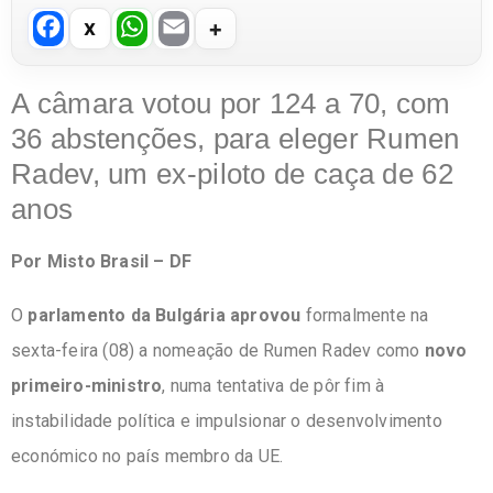
F
W
E
a
h
m
c
at
ail
A câmara votou por 124 a 70, com
e
s
36 abstenções, para eleger Rumen
b
A
Radev, um ex-piloto de caça de 62
o
p
anos
o
p
Por Misto Brasil – DF
k
O
parlamento da Bulgária aprovou
formalmente na
sexta-feira (08) a nomeação de Rumen Radev como
novo
primeiro-ministro
, numa tentativa de pôr fim à
instabilidade política e impulsionar o desenvolvimento
económico no país membro da UE.