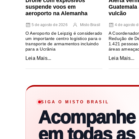
Drone com explosivos
Alerta ver
suspende voos em
Guatemala 
aeroporto na Alemanha
vulcão
5 de agosto de 2026
Misto Brasil
4 de agosto 
O Aeroporto de Leipzig é considerado
A Coordenador
um importante centro logístico para o
Redução de De
transporte de armamentos incluindo
1.421 pessoas
para a Ucrânia
áreas ameaça
Leia Mais...
Leia Mais...
SIGA O MISTO BRASIL
Acompanhe
em todas as