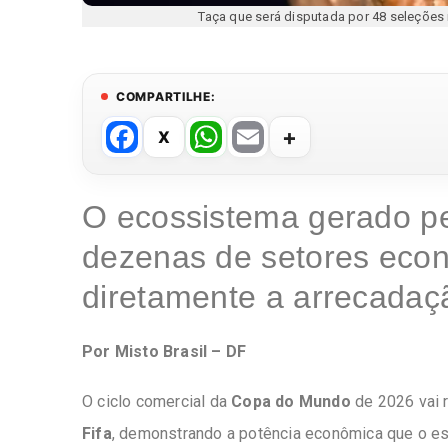
Taça que será disputada por 48 seleçõe
COMPARTILHE:
F
W
E
a
h
m
c
at
ail
O ecossistema gerado p
e
s
dezenas de setores econ
b
A
o
p
diretamente a arrecadaç
o
p
k
Por Misto Brasil – DF
O ciclo comercial da
Copa do Mundo
de 2026 vai 
Fifa
, demonstrando a potência econômica que o es