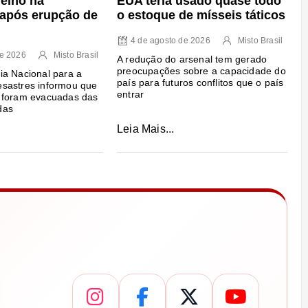
EUA teria usado quase todo
melho na
o estoque de mísseis táticos
após erupção de
4 de agosto de 2026
Misto Brasil
de 2026
Misto Brasil
A redução do arsenal tem gerado
preocupações sobre a capacidade do
ia Nacional para a
país para futuros conflitos que o país
sastres informou que
entrar
 foram evacuadas das
das
Leia Mais...