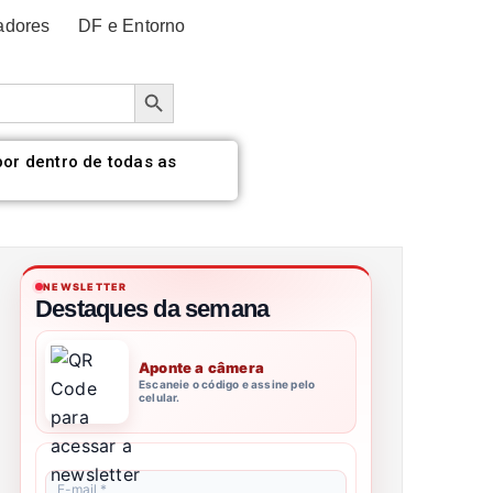
adores
DF e Entorno
Botão de pesquisa
por dentro de todas as
NEWSLETTER
Destaques da semana
Aponte a câmera
Escaneie o código e assine pelo
celular.