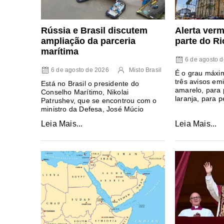
Rússia e Brasil discutem
Alerta ver
ampliação da parceria
parte do R
marítima
6 de agosto 
6 de agosto de 2026
Misto Brasil
É o grau máxi
três avisos emit
Está no Brasil o presidente do
amarelo, para 
Conselho Marítimo, Nikolai
laranja, para p
Patrushev, que se encontrou com o
ministro da Defesa, José Múcio
Leia Mais...
Leia Mais...