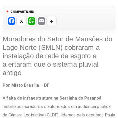
COMPARTILHE:
F
W
E
a
h
m
c
at
ail
Moradores do Setor de Mansões do
e
s
Lago Norte (SMLN) cobraram a
b
A
instalação de rede de esgoto e
o
p
alertaram que o sistema pluvial
o
p
antigo
k
Por Misto Brasília – DF
A
falta de infraestrutura na Serrinha do Paranoá
mobilizou moradores e autoridades em audiência pública
da Câmara Legislativa (CLDF), liderada pela deputada Paula