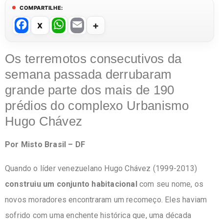
COMPARTILHE:
F
W
E
a
h
m
c
at
ail
Os terremotos consecutivos da
e
s
semana passada derrubaram
b
A
grande parte dos mais de 190
o
p
prédios do complexo Urbanismo
o
p
Hugo Chávez
k
Por Misto Brasil – DF
Quando o líder venezuelano Hugo Chávez (1999-2013)
construiu um conjunto habitacional
com seu nome, os
novos moradores encontraram um recomeço. Eles haviam
sofrido com uma enchente histórica que, uma década