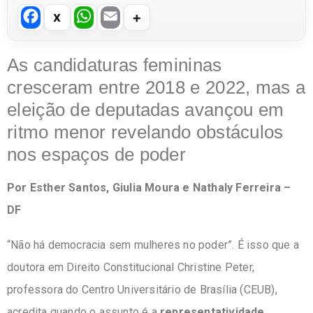
F
W
E
a
h
m
c
at
ail
As candidaturas femininas
e
s
cresceram entre 2018 e 2022, mas a
b
A
eleição de deputadas avançou em
o
p
ritmo menor revelando obstáculos
o
p
nos espaços de poder
k
Por Esther Santos, Giulia Moura e Nathaly Ferreira –
DF
“Não há democracia sem mulheres no poder”. É isso que a
doutora em Direito Constitucional Christine Peter,
professora do Centro Universitário de Brasília (CEUB),
acredita quando o assunto é a
representatividade