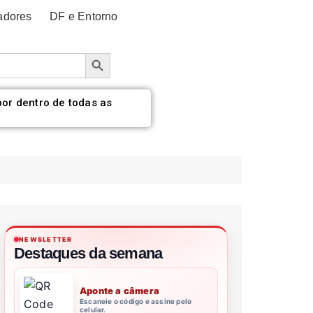
adores
DF e Entorno
Botão de pesquisa
por dentro de todas as
NEWSLETTER
Destaques da semana
Aponte a câmera
Escaneie o código e assine pelo
celular.