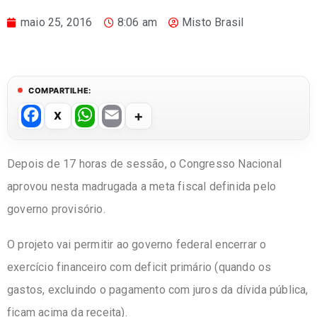
maio 25, 2016
8:06 am
Misto Brasil
COMPARTILHE:
F
W
E
a
h
m
c
at
ail
Depois de 17 horas de sessão, o Congresso Nacional
e
s
aprovou nesta madrugada a meta fiscal definida pelo
b
A
governo provisório.
o
p
O projeto vai permitir ao governo federal encerrar o
o
p
exercício financeiro com deficit primário (quando os
k
gastos, excluindo o pagamento com juros da dívida pública,
ficam acima da receita)
.