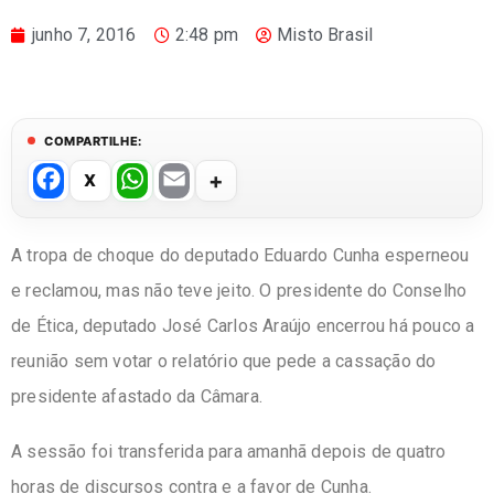
junho 7, 2016
2:48 pm
Misto Brasil
COMPARTILHE:
F
W
E
a
h
m
c
at
ail
A tropa de choque do deputado Eduardo Cunha esperneou
e
s
e reclamou, mas não teve jeito. O presidente do Conselho
b
A
de Ética, deputado José Carlos Araújo encerrou há pouco a
o
p
reunião sem votar o relatório que pede a cassação do
o
p
presidente afastado da Câmara.
k
A sessão foi transferida para amanhã depois de quatro
horas de discursos contra e a favor de Cunha.