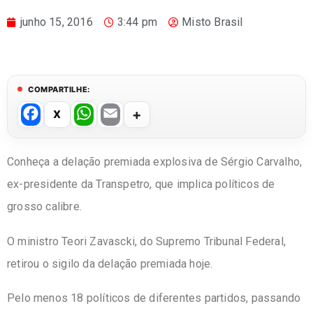
junho 15, 2016
3:44 pm
Misto Brasil
COMPARTILHE:
F
W
E
a
h
m
c
at
ail
Conheça a delação premiada explosiva de Sérgio Carvalho,
e
s
ex-presidente da Transpetro, que implica políticos de
b
A
grosso calibre.
o
p
O ministro Teori Zavascki, do Supremo Tribunal Federal,
o
p
retirou o sigilo da delação premiada hoje.
k
Pelo menos 18 políticos de diferentes partidos, passando