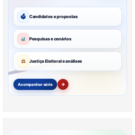
🗳
Candidatos e propostas
Pesquisas e cenários
⚖
Justiça Eleitoral e análises
→
Acompanhar série