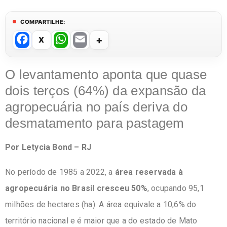
COMPARTILHE:
F
W
E
a
h
m
c
at
ail
O levantamento aponta que quase
e
s
dois terços (64%) da expansão da
b
A
agropecuária no país deriva do
o
p
desmatamento para pastagem
o
p
Por Letycia Bond – RJ
k
No período de 1985 a 2022, a
área reservada à
agropecuária no Brasil cresceu 50%
, ocupando 95,1
milhões de hectares (ha). A área equivale a 10,6% do
território nacional e é maior que a do estado de Mato