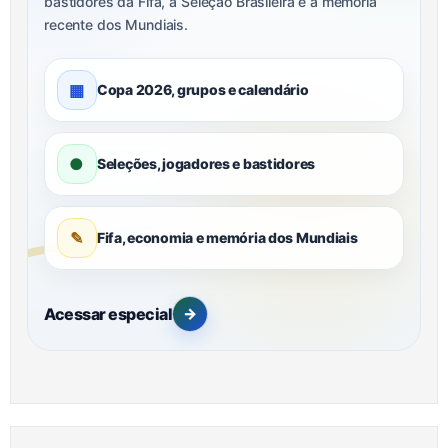
bastidores da Fifa, a Seleção Brasileira e a memória
recente dos Mundiais.
▦
Copa 2026, grupos e calendário
●
Seleções, jogadores e bastidores
✎
Fifa, economia e memória dos Mundiais
Acessar especial
→