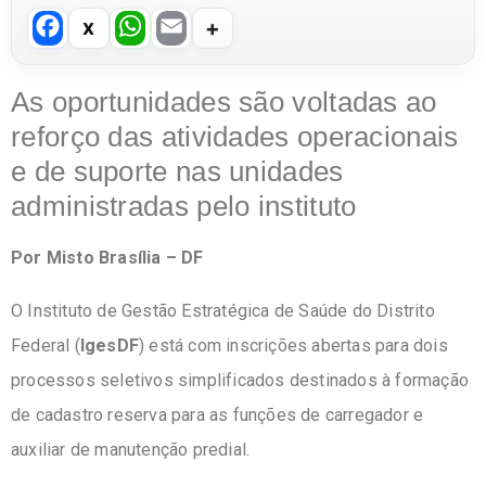
F
W
E
a
h
m
c
at
ail
As oportunidades são voltadas ao
e
s
reforço das atividades operacionais
b
A
e de suporte nas unidades
o
p
administradas pelo instituto
o
p
Por Misto Brasília – DF
k
O Instituto de Gestão Estratégica de Saúde do Distrito
Federal (
IgesDF
) está com inscrições abertas para dois
processos seletivos simplificados destinados à formação
de cadastro reserva para as funções de carregador e
auxiliar de manutenção predial.