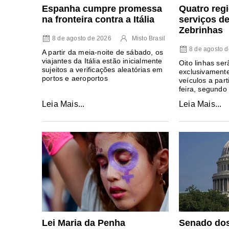
Espanha cumpre promessa
Quatro regi
na fronteira contra a Itália
serviços d
Zebrinhas
8 de agosto de 2026
Misto Brasil
8 de agosto 
A partir da meia-noite de sábado, os
viajantes da Itália estão inicialmente
Oito linhas se
sujeitos a verificações aleatórias em
exclusivament
portos e aeroportos
veículos a par
feira, segund
Leia Mais...
Leia Mais...
Lei Maria da Penha
Senado do