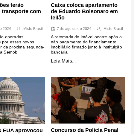
ões terão
Caixa coloca apartamento
e transporte com
de Eduardo Bolsonaro em
leilão
de 2026
Misto Brasil
7 de agosto de 2026
Misto Brasil
rão operadas
A retomada do imóvel ocorre após o
e por esses novos
não pagamento do financiamento
tir da proxima segunda-
imobiliário firmado junto à instituição
o a Semob
bancária
Leia Mais...
Concurso da Polícia Penal
s EUA aprovocou