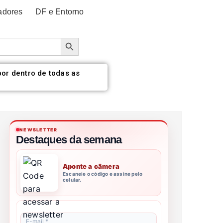
adores
DF e Entorno
Botão de pesquisa
por dentro de todas as
NEWSLETTER
Destaques da semana
Aponte a câmera
Escaneie o código e assine pelo
celular.