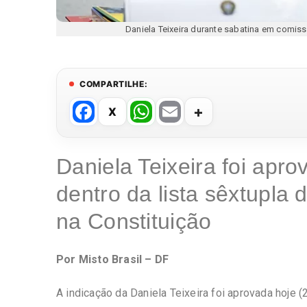
Daniela Teixeira durante sabatina em com
COMPARTILHE:
F
W
E
a
h
m
c
at
ail
Daniela Teixeira foi apr
e
s
dentro da lista sêxtupla
b
A
o
p
na Constituição
o
p
k
Por Misto Brasil – DF
A indicação da Daniela Teixeira foi aprovada hoje 