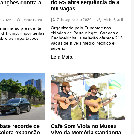
do RS abre sequência de 8
sanções contra a
mil vagas
7 de agosto de 2026
Misto Brasil
de 2026
Misto Brasil
Organizada pela Fundatec nas
rmitiria ao presidente
cidades de Porto Alegre, Canoas e
d Trump, impor tarifas
Cachoeirinha, a seleção oferece 213
obre as importações
vagas de níveis médio, técnico e
superior
Leia Mais...
Café Som Viola no Museu
bate recorde de
Vivo da Memória Candanga
celera expansão