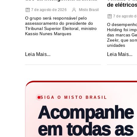
de elétrico
7 de agosto de 2026
Misto Brasil
7 de agosto 
O grupo será responsável pelo
assessoramento do presidente do
O desempenho 
Ttribunal Superior Eleitoral, ministro
Holding foi im
Kassio Nunes Marques
das marcas Ge
Zeekr, que so
unidades
Leia Mais...
Leia Mais...
SIGA O MISTO BRASIL
Acompanhe
em todas as