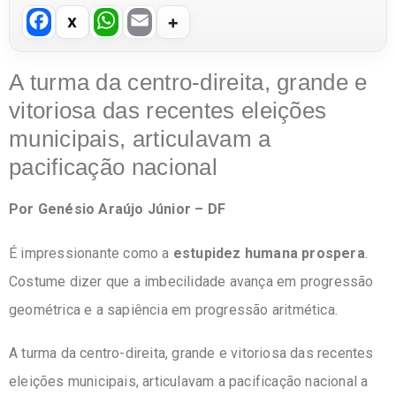
F
W
E
a
h
m
c
at
ail
A turma da centro-direita, grande e
e
s
vitoriosa das recentes eleições
b
A
municipais, articulavam a
o
p
pacificação nacional
o
p
Por Genésio Araújo Júnior – DF
k
É impressionante como a
estupidez humana prospera
.
Costume dizer que a imbecilidade avança em progressão
geométrica e a sapiência em progressão aritmética.
A turma da centro-direita, grande e vitoriosa das recentes
eleições municipais, articulavam a pacificação nacional a