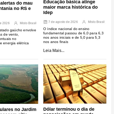
Educação básica atinge
 alertas do mau
maior marca histórica do
ntania no RS e
Idep
7 de agosto de 2026
Misto Brasil
de 2026
Misto Brasil
O índice nacional do ensino
estado gaúcho envolve
fundamental passou de 6,0 para 6,3
as de vento,
nos anos iniciais e de 5,0 para 5,3
ontuais no
nos anos finais
e energia elétrica
Leia Mais...
Dólar terminou o dia de
gulares no Jardim