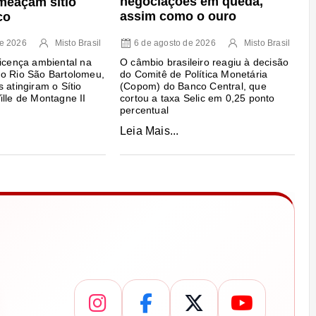
negociações em queda,
meaçam sítio
assim como o ouro
co
6 de agosto de 2026
Misto Brasil
de 2026
Misto Brasil
O câmbio brasileiro reagiu à decisão
licença ambiental na
do Comitê de Política Monetária
do Rio São Bartolomeu,
(Copom) do Banco Central, que
 atingiram o Sítio
cortou a taxa Selic em 0,25 ponto
ille de Montagne II
percentual
Leia Mais...