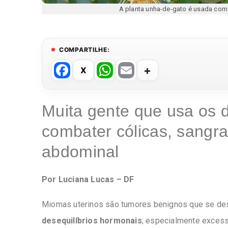
A planta unha-de-gato é usada com
COMPARTILHE:
F
W
E
a
h
m
c
at
ail
Muita gente que usa os 
e
s
combater cólicas, sangr
b
A
o
p
abdominal
o
p
k
Por Luciana Lucas – DF
Miomas uterinos são tumores benignos que se de
desequilíbrios hormonais
, especialmente excess