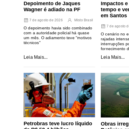
Depoimento de Jaques
Impactos e
Wagner é adiado na PF
tempo e ve
em Santos
7 de agosto de 2026
Misto Brasil
7 de agosto 
O depoimento havia sido combinado
com a autoridade policial há quase
O cenário no 
um mês. O adiamento teve "motivos
rajadas intens
técnicos"
interrupções p
fornecimento d
Leia Mais...
Leia Mais...
Petrobras teve lucro líquido
Obras irre