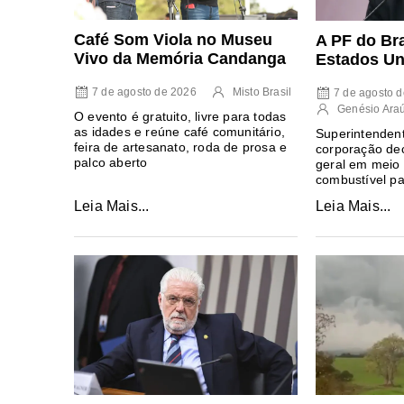
Café Som Viola no Museu
A PF do Bra
Vivo da Memória Candanga
Estados Un
7 de agosto de 2026
Misto Brasil
7 de agosto 
Genésio Ara
O evento é gratuito, livre para todas
as idades e reúne café comunitário,
Superintendent
feira de artesanato, roda de prosa e
corporação dec
palco aberto
geral em meio 
combustível pa
Leia Mais...
Leia Mais...