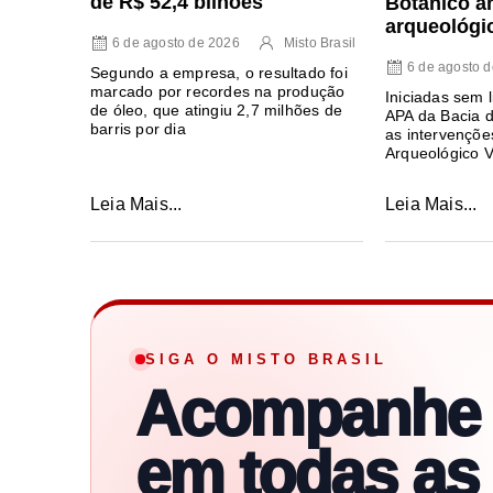
de R$ 52,4 bilhões
Botânico a
arqueológi
6 de agosto de 2026
Misto Brasil
6 de agosto 
Segundo a empresa, o resultado foi
marcado por recordes na produção
Iniciadas sem 
de óleo, que atingiu 2,7 milhões de
APA da Bacia 
barris por dia
as intervenções
Arqueológico V
Leia Mais...
Leia Mais...
SIGA O MISTO BRASIL
Acompanhe
em todas as