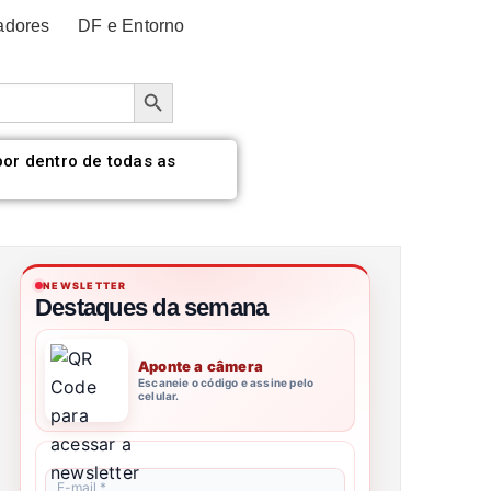
adores
DF e Entorno
Botão de pesquisa
por dentro de todas as
NEWSLETTER
Destaques da semana
Aponte a câmera
Escaneie o código e assine pelo
celular.