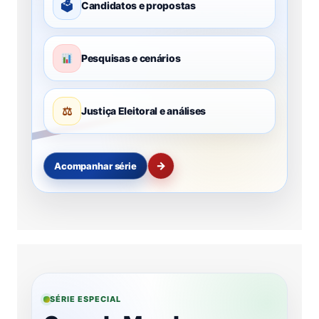
🗳
Candidatos e propostas
Pesquisas e cenários
⚖
Justiça Eleitoral e análises
→
Acompanhar série
SÉRIE ESPECIAL