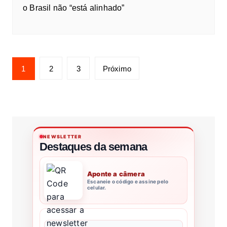
o Brasil não “está alinhado”
1
2
3
Próximo
NEWSLETTER
Destaques da semana
Aponte a câmera
Escaneie o código e assine pelo
celular.