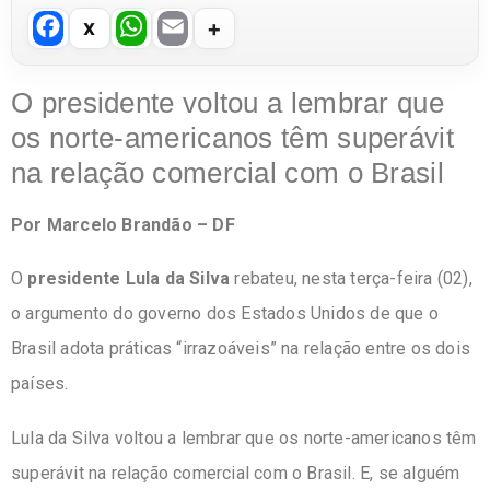
F
W
E
a
h
m
c
at
ail
O presidente voltou a lembrar que
e
s
os norte-americanos têm superávit
b
A
na relação comercial com o Brasil
o
p
Por Marcelo Brandão – DF
o
p
k
O
presidente Lula da Silva
rebateu, nesta terça-feira (02),
o argumento do governo dos Estados Unidos de que o
Brasil adota práticas “irrazoáveis” na relação entre os dois
países.
Lula da Silva voltou a lembrar que os norte-americanos têm
superávit na relação comercial com o Brasil. E, se alguém