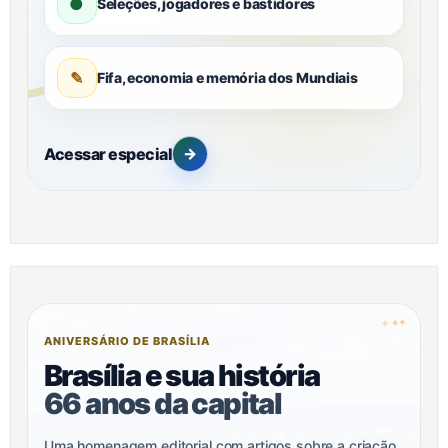
●
Seleções, jogadores e bastidores
✎
Fifa, economia e memória dos Mundiais
Acessar especial
→
✦
✦
✦
ANIVERSÁRIO DE BRASÍLIA
Brasília e sua história
66 anos da capital
Uma homenagem editorial com artigos sobre a criação