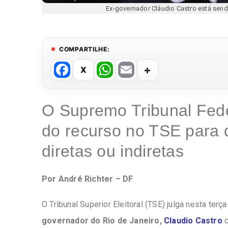
Ex-governador Cláudio Castro está sen
COMPARTILHE:
F
W
E
a
h
m
c
at
ail
O Supremo Tribunal Fede
e
s
do recurso no TSE para d
b
A
o
p
diretas ou indiretas
o
p
k
Por André Richter – DF
O Tribunal Superior Eleitoral (TSE) julga nesta terça
governador do Rio de Janeiro,
Claudio Castro
c