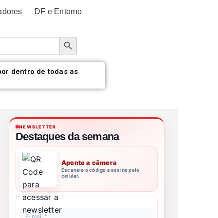
adores
DF e Entorno
Botão de pesquisa
por dentro de todas as
NEWSLETTER
Destaques da semana
Aponte a câmera
Escaneie o código e assine pelo
celular.