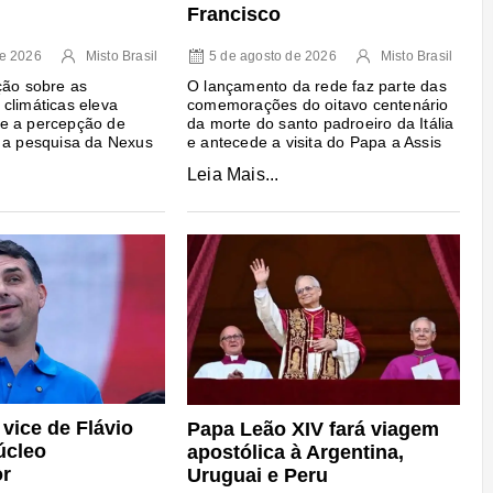
Francisco
5 de agosto de 2026
Misto Brasil
de 2026
Misto Brasil
O lançamento da rede faz parte das
ção sobre as
comemorações do oitavo centenário
climáticas eleva
da morte do santo padroeiro da Itália
e a percepção de
e antecede a visita do Papa a Assis
 a pesquisa da Nexus
Leia Mais...
vice de Flávio
Papa Leão XIV fará viagem
úcleo
apostólica à Argentina,
or
Uruguai e Peru