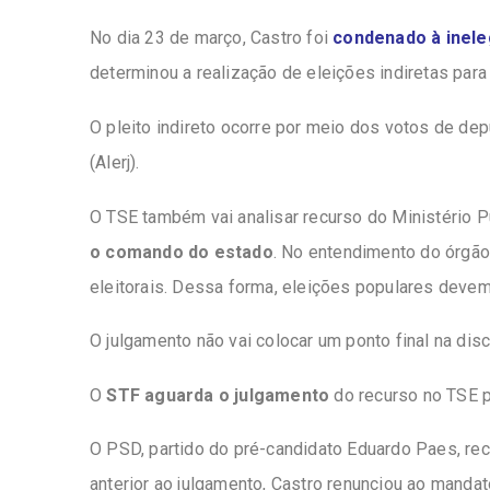
No dia 23 de março, Castro foi
condenado à ineleg
determinou a realização de eleições indiretas par
O pleito indireto ocorre por meio dos votos de de
(Alerj).
O TSE também vai analisar recurso do Ministério P
o comando do estado
. No entendimento do órgão
eleitorais. Dessa forma, eleições populares devem 
O julgamento não vai colocar um ponto final na dis
O
STF aguarda o julgamento
do recurso no TSE pa
O PSD, partido do pré-candidato Eduardo Paes, rec
anterior ao julgamento, Castro renunciou ao manda