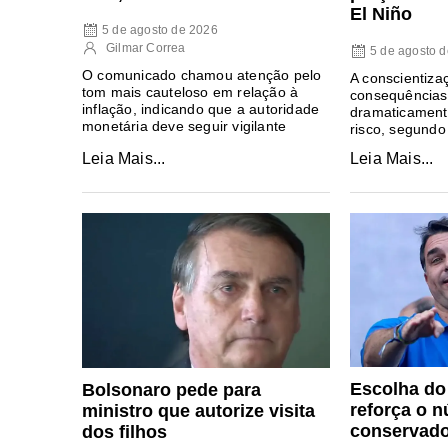
El Niño
5 de agosto de 2026
Gilmar Correa
5 de agosto 
O comunicado chamou atenção pelo
A conscientiza
tom mais cauteloso em relação à
consequências 
inflação, indicando que a autoridade
dramaticament
monetária deve seguir vigilante
risco, segundo
Leia Mais...
Leia Mais...
Escolha do 
Bolsonaro pede para
reforça o n
ministro que autorize visita
conservad
dos filhos