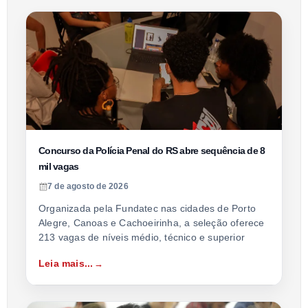
Concurso da Polícia Penal do RS abre sequência de 8
mil vagas
7 de agosto de 2026
Organizada pela Fundatec nas cidades de Porto
Alegre, Canoas e Cachoeirinha, a seleção oferece
213 vagas de níveis médio, técnico e superior
Leia mais...