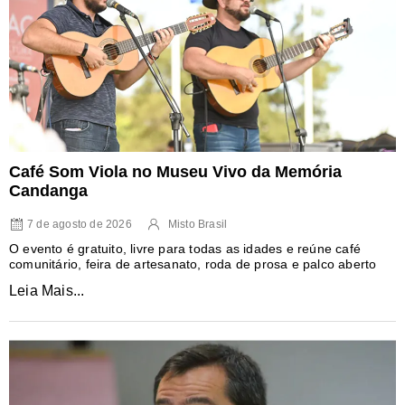
Café Som Viola no Museu Vivo da Memória
Candanga
7 de agosto de 2026
Misto Brasil
O evento é gratuito, livre para todas as idades e reúne café
comunitário, feira de artesanato, roda de prosa e palco aberto
Leia Mais...