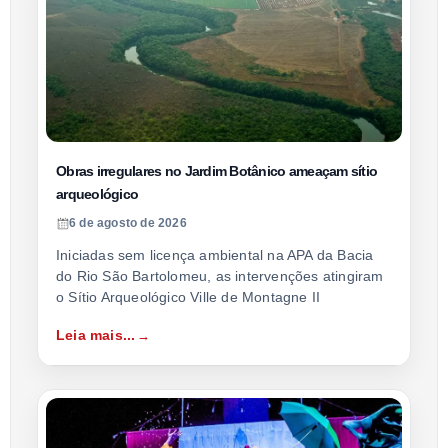
Obras irregulares no Jardim Botânico ameaçam sítio
arqueológico
6 de agosto de 2026
Iniciadas sem licença ambiental na APA da Bacia
do Rio São Bartolomeu, as intervenções atingiram
o Sítio Arqueológico Ville de Montagne II
Leia mais...