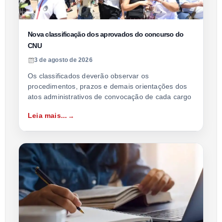
Nova classificação dos aprovados do concurso do
CNU
3 de agosto de 2026
Os classificados deverão observar os
procedimentos, prazos e demais orientações dos
atos administrativos de convocação de cada cargo
Leia mais...