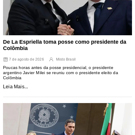
De La Espriella toma posse como presidente da
Colômbia
7 de agosto de 2026
Misto Brasil
Poucas horas antes da posse presidencial, o presidente
argentino Javier Milei se reuniu com o presidente eleito da
Colômbia
Leia Mais...