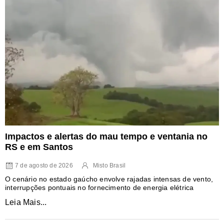
Impactos e alertas do mau tempo e ventania no
RS e em Santos
7 de agosto de 2026
Misto Brasil
O cenário no estado gaúcho envolve rajadas intensas de vento,
interrupções pontuais no fornecimento de energia elétrica
Leia Mais...