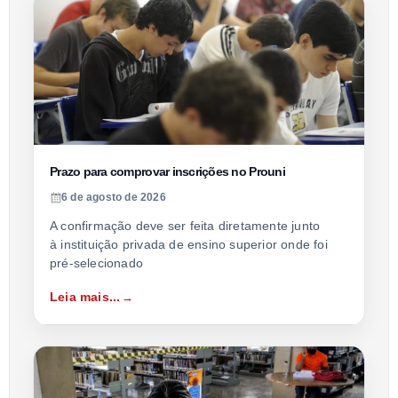
Prazo para comprovar inscrições no Prouni
6 de agosto de 2026
A confirmação deve ser feita diretamente junto
à instituição privada de ensino superior onde foi
pré-selecionado
Leia mais...