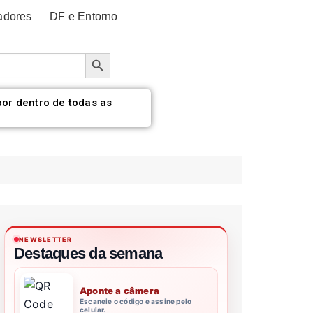
adores
DF e Entorno
Botão de pesquisa
por dentro de todas as
NEWSLETTER
Destaques da semana
Aponte a câmera
Escaneie o código e assine pelo
celular.